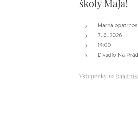
školy MaJa!
Marná opatrnos
7. 6. 2026
14:00
Divadlo Na Prád
Vstupenky na
baletni